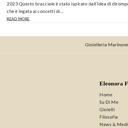
2023 Questo bracciale è stato ispirato dall’idea di diromp
che è legata ai concetti di…
MODEL
READ MORE
IV:
DISRUPTION
Gioielleria Marinon
Eleonora F
Home
Su Di Me
Gioielli
Filosofia
News & Medi