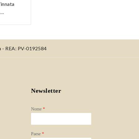
’innata
o…
ia - REA: PV-0192584
Newsletter
Nome
*
Paese
*