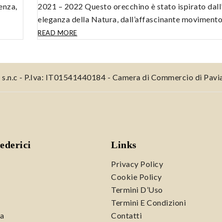
enza,
2021 – 2022 Questo orecchino è stato ispirato dall
eleganza della Natura, dall’affascinante moviment
THE
READ MORE
HUMMINGBIRD
SINGLE
EARRING
e s.n.c - P.Iva: IT01541440184 - Camera di Commercio di Pav
ederici
Links
Privacy Policy
Cookie Policy
Termini D’Uso
Termini E Condizioni
a
Contatti